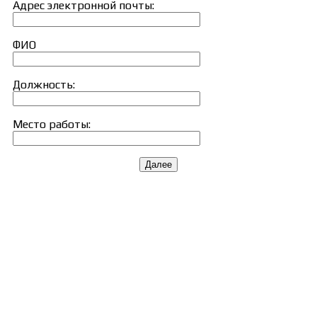
Адрес электронной почты:
ФИО
Должность:
Место работы:
Далее
Сведения об образовательной организации
Образцы удостоверений, сертификатов, дипломов
Оплата и доставка