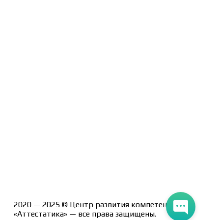
Договор-оферта
Политика конфиденциальности
Помощь участнику
Контакты
Курсы
Блог
Книги
Лицензия на образовательную деятельность Л035-
01247-71/00190580
2020 — 2025 © Центр развития компетенций
«Аттестатика» — все права защищены.