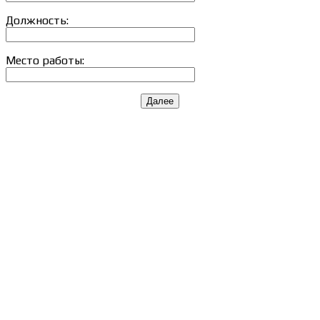
Должность:
Место работы:
Далее
Сведения об образовательной организации
Образцы удостоверений, сертификатов, дипломов
Оплата и доставка
Договор-оферта
Политика конфиденциальности
Помощь участнику
Контакты