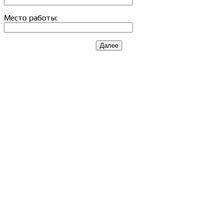
Место работы:
Далее
Сведения об образовательной организации
Образцы удостоверений, сертификатов, дипломов
Оплата и доставка
Договор-оферта
Политика конфиденциальности
Помощь участнику
Контакты
Курсы
Блог