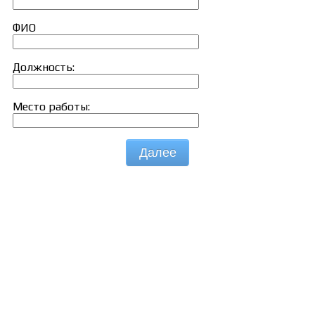
ФИО
Должность:
Место работы:
Далее
Сведения об образовательной организации
Образцы удостоверений, сертификатов, дипломов
Оплата и доставка
Договор-оферта