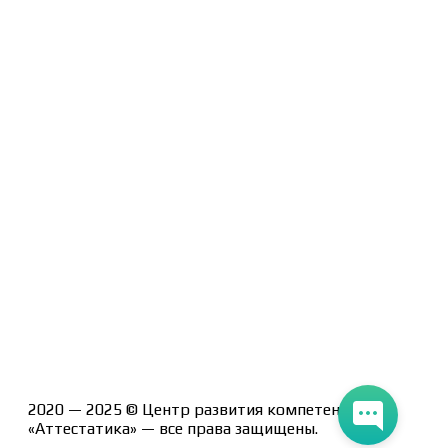
Политика конфиденциальности
Помощь участнику
Контакты
Курсы
Блог
Книги
Лицензия на образовательную деятельность Л035-
01247-71/00190580
2020 — 2025 © Центр развития компетенций
«Аттестатика» — все права защищены.