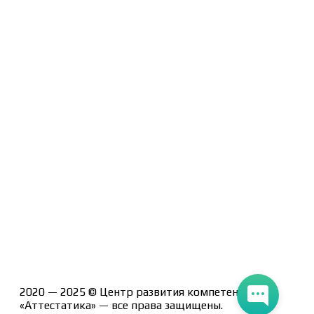
Договор-оферта
Политика конфиденциальности
Помощь участнику
Контакты
Курсы
Блог
Книги
Лицензия на образовательную деятельность Л035-
01247-71/00190580
2020 — 2025 © Центр развития компетенций
«Аттестатика» — все права защищены.