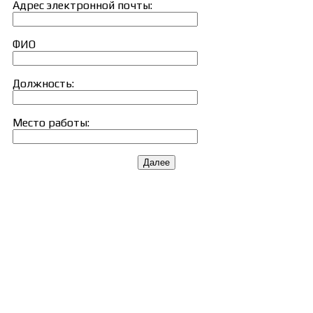
Адрес электронной почты:
ФИО
Должность:
Место работы:
Далее
Сведения об образовательной организации
Образцы удостоверений, сертификатов, дипломов
Оплата и доставка