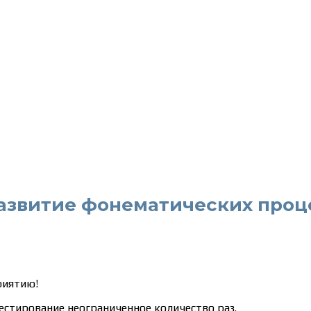
азвитие фонематических проц
риятию!
естирование неограниченное количество раз.