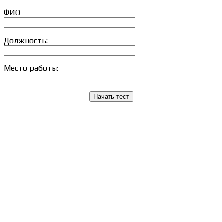
ФИО
Должность:
Место работы:
Начать тест
Сведения об образовательной организации
Образцы удостоверений, сертификатов, дипломов
Оплата и доставка
Договор-оферта
Политика конфиденциальности
Помощь участнику