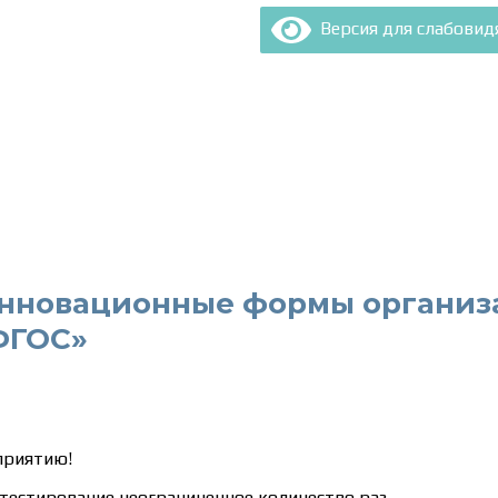
Версия для слабови
нновационные формы организа
 ФГОС»
приятию!
тестирование неограниченное количество раз.