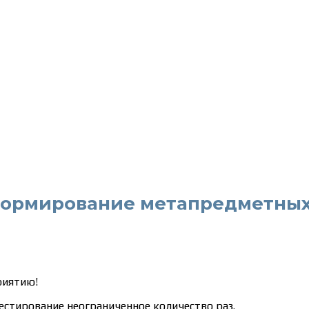
ормирование метапредметных 
риятию!
естирование неограниченное количество раз.