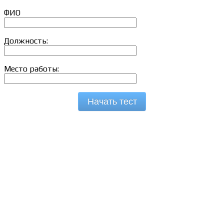
ФИО
Должность:
Место работы:
Начать тест
Сведения об образовательной организации
Образцы удостоверений, сертификатов, дипломов
Оплата и доставка
Договор-оферта
Политика конфиденциальности