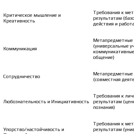
Требования к ме
Критическое мышление и
результатам (баз
Креативность
действия и работ
Метапредметные
(универсальные у
Коммуникация
коммуникативные
общение)
Метапредметные
Сотрудничество
(совместная деят
Требования к ли
Любознательность и Инициативность
результатам (цен
познания)
Требования к ме
Упорство/настойчивость и
результатам (уни