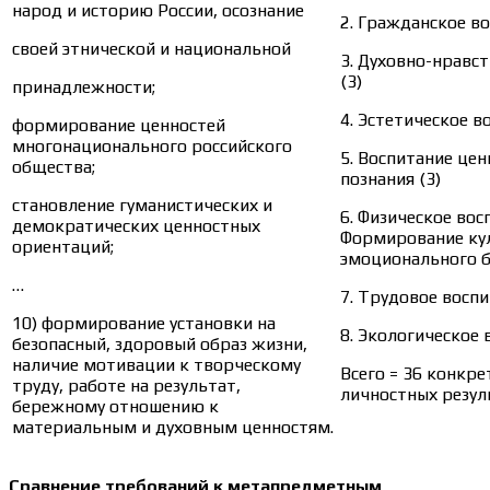
народ и историю России, осознание
2. Гражданское во
своей этнической и национальной
3. Духовно-нравс
(3)
принадлежности;
4. Эстетическое в
формирование ценностей
многонационального российского
5. Воспитание цен
общества;
познания (3)
становление гуманистических и
6. Физическое вос
демократических ценностных
Формирование ку
ориентаций;
эмоционального б
…
7. Трудовое воспи
10) формирование установки на
8. Экологическое 
безопасный, здоровый образ жизни,
наличие мотивации к творческому
Всего = 36 конкр
труду, работе на результат,
личностных резул
бережному отношению к
материальным и духовным ценностям.
Сравнение требований к метапредметным