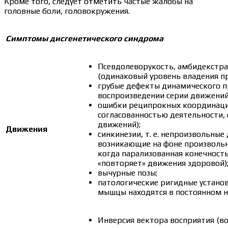
Кроме того, следует отметить частые жалобы на
головные боли, головокружения.
Симптомы дисгенетического синдрома
Псевдолеворукость, амбидекстр
(одинаковый уровень владения пр
грубые дефекты динамического п
воспроизведении серии движений
ошибки реципрокных координаци
согласованностью деятельности,
движений);
Движения
синкинезии, т. е. непроизвольные
возникающие на фоне произвольн
когда парализованная конечност
«повторяет» движения здоровой)
вычурные позы;
патологические ригидные устано
мышцы находятся в постоянном н
Инверсия вектора восприятия (во