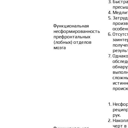
Быстра
пресыщ
Медлит
Затруд
произв
Функциональная
особен
несформированность
Отсутс
префронтальных
заинте
(лобных) отделов
получе
мозга
резуль
Однако
обслед
обнару
выполн
сложные
истинн
происх
Несфо
реципр
рук.
Накопл
черт в