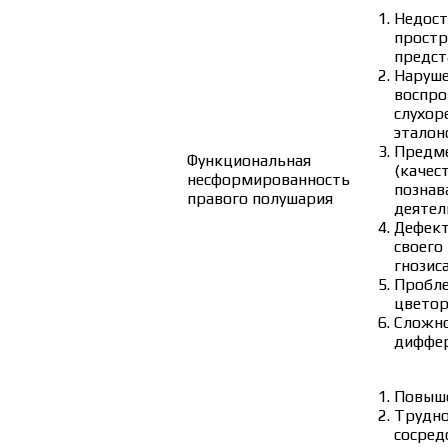
Недост
простр
предст
Наруше
воспро
слухор
эталон
Предме
Функциональная
(качес
несформированность
познав
правого полушария
деятел
Дефект
своего
гнозиса
Пробле
цветор
Сложно
диффер
Повыше
Трудно
сосред