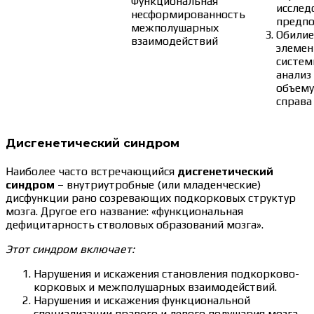
Функциональная
исслед
несформированность
предпо
межполушарных
Обилие
взаимодействий
элемен
системн
анализ
объему
справа
Дисгенетический синдром
Наиболее часто встречающийся
дисгенетический
синдром
– внутриутробные (или младенческие)
дисфункции рано созревающих подкорковых структур
мозга. Другое его название: «функциональная
дефицитарность стволовых образований мозга».
Этот синдром включает:
Нарушения и искажения становления подкорково-
корковых и межполушарных взаимодействий.
Нарушения и искажения функциональной
специализации правого и левого полушария мозга.