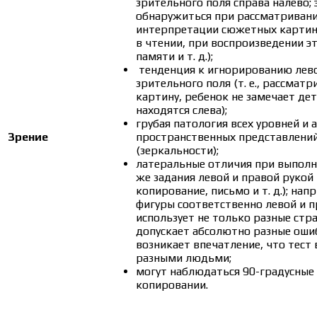
зрительного поля справа налево;
обнаружиться при рассматривани
интерпретации сюжетных картин,
в чтении, при воспроизведении э
памяти и т. д.);
тенденция к игнорированию лев
зрительного поля (т. е., рассматр
картину, ребенок не замечает де
находятся слева);
грубая патология всех уровней и 
Зрение
пространственных представлений
(зеркальности);
латеральные отличия при выполн
же задания левой и правой рукой 
копирование, письмо и т. д.); нап
фигуры соответственно левой и п
использует не только разные стра
допускает абсолютно разные ошиб
возникает впечатление, что тест
разными людьми;
могут наблюдаться 90-градусные
копировании.