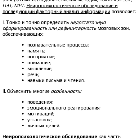
ПЭТ, МРТ.
Нейропсихологическое обследование и
последующий факторный анализ информации
позволяет:
I. Тонко и точно определить
недостаточную
сформированность или дефицитарность
мозговых зон,
обеспечивающих:
познавательные процессы;
память;
восприятие;
внимание;
мышление;
речь;
навыки письма и чтения.
II. Объяснить многие
особенности:
поведения;
эмоционального реагирования;
мотиваций;
установок;
личных целей.
Нейропсихологическое обследование
как часть