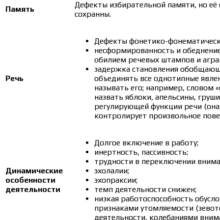
Дефекты избирательной памяти, но её
Память
сохранны.
Дефекты фонетико-фонематическо
несформированность и обеднение 
обилием речевых штампов и агр
задержка становления обобщающ
Речь
объединять все однотипные явлен
называть его; например, словом
назвать яблоки, апельсины, груши и
регулирующей функции речи (она
контролирует произвольное пове
Долгое включение в работу;
инертность, пассивность;
трудности в переключении внима
Динамические
эхолалии;
особенности
эхопраксии;
деятельности
темп деятельности снижен;
низкая работоспособность обусл
признаками утомляемости (зевот
деятельности, колебаниями внима