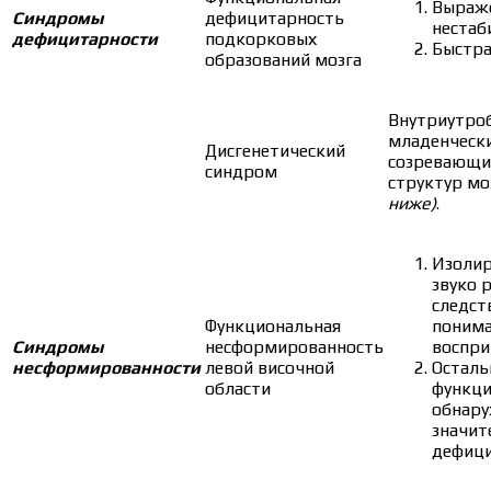
Выраже
Синдромы
дефицитарность
нестаб
дефицитарности
подкорковых
Быстра
образований мозга
Внутриутро
младенчески
Дисгенетический
созревающи
синдром
структур мо
ниже)
.
Изолир
звуко 
следст
Функциональная
понима
Синдромы
несформированность
воспри
несформированности
левой височной
Осталь
области
функци
обнару
значит
дефици