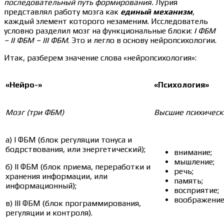
последовательный путь формирования.
Лурия
представлял работу мозга как
единый механизм
,
каждый элемент которого незаменим. Исследователь
условно разделил мозг на функциональные блоки:
I ФБМ
– II ФБМ – III ФБМ
. Это и легло в основу нейропсихологии.
Итак, разберем значение слова «нейропсихология»:
«Нейро-»
«Психология»
Мозг (три ФБМ)
Высшие психическ
а) I ФБМ (блок регуляции тонуса и
бодрствования, или энергетический);
внимание;
мышление;
б) II ФБМ (блок приема, переработки и
речь;
хранения информации, или
память;
информационный);
восприятие;
воображение 
в) III ФБМ (блок программирования,
регуляции и контроля).