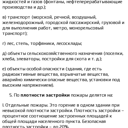
жидкостей и газов (фонтаны, нефтеперерабатывающие
производства и др.);
в) транспорт (морской, речной, воздушный,
железнодорожный, городской пассажирский, грузовой и
для выполнения работ, метро, монорельсовый
транспорт);
г) лес, степь, торфяники, лесосклады;
д) объекты сельскохозяйственного назначения (поселки,
хлеба, элеваторы, постройки для скота и т. д.);
е) объекты особой опасности (здания, где есть
радиоактивные вещества, взрывчатые вещества,
аварийно химически опасные вещества, установки под
высоким напряжением).
По
плотности застройки
пожары делятся на:
I. Отдельные пожары. Это горение в одном здании при
невысокой плотности застройки. Плотность застройки –
процентное соотношение застроенных площадей к
общей площади населенного пункта. Безопасная
плотность застройки – до 20%.