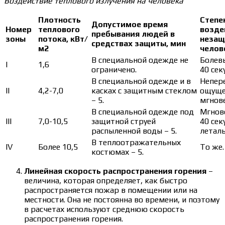
Воздействие теплового излучения на человека
Плотность
Степе
Допустимое время
Номер
теплового
воздеи
пребывания людей в
зоны
потока, кВт/
незащ
средствах защиты, мин
м2
челов
В специальной одежде не
Болев
I
1,6
ограничено.
40 сек
В специальной одежде и в
Непер
II
4,2-7,0
касках с защитным стеклом
ощуще
– 5.
мгнов
В специальной одежде под
Мгнов
III
7,0-10,5
защитной струей
40 се
распыленной воды – 5.
леталь
В теплоотражательных
IV
Более 10,5
То же.
костюмах – 5.
Линейная скорость распространения горения
–
величина, которая определяет, как быстро
распространяется пожар в помещении или на
местности. Она не постоянна во времени, и поэтому
в расчетах используют среднюю скорость
распространения горения.