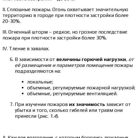
II. Сплошные пожары. Огонь охватывает значительную
территорию в городе при плотности застройки более
20-30%.
III. Огненный шторм – редкое, но грозное последствие
пожара при плотности застройки более 30%.
IV. Тление в завалах.
В зависимости от
величины горючей нагрузки
, от
её размещения и параметров помещения
пожары
подразделяются на:
локальные;
объемные, регулируемые пожарной нагрузкой;
объемные, регулируемые вентиляцией.
При изучении пожаров
их значимость
зависит от
убытка и того, сколько гибелей или травм они
принесли (
рис. 1.4
).
А. Каждое возгорание, с которым боролись пожарные,