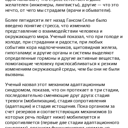
желателен (инженеры, лингвисты), другие — что это
нечто, от чего мы страдаем (врачи и обыватели).
Более пятидесяти лет назад Гансом Селье было
введено понятие стресса, что изменило
представление о взаимодействии человека и
окружающего мира. Ученый показал, что при голоде и
холоде, при страдании и радости, при любых
событиях кора надпочечников, щитовидная железа,
гипоталамус и другие органы и системы выделяют
определенные гормоны и другие активные вещества,
помогающие человеку приспосабливаться к резким
изменениям окружающей среды, чем бы они не были
вызваны.
Ученый назвал этот механизм адаптационным
синдромом, показав, что он протекает в три стадии,
последовательно сменяющие друг друга: стадия
тревоги (мобилизации), стадия сопротивления
(адаптации) и стадия истощения. Пока организм за
счет резервов и соответствующих механизмов (о
которых речь пойдет ниже) мобилизуется и
сопротивляется (первые две стадии адаптационного
синдрома), организм функционирует нормально,