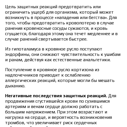
Цель защитных реакций предотвратить или
ограничить ущерб для организма, который может
возникнуть в процессе «нападения или бегства». Для
того, чтобы предотвратить кровопотерю в случае
ранения кровеносные сосуды сужаются, и кровь
сгущается, благодаря этому она течет медленнее и в
случае ранений свертывается быстрее.
Из гипоталамуса в кровяное русло поступают
эндорфины, они снижают чувствительность к ушибам
и ранам, действуя как естественные анальгетики.
Поступление в кровяное русло кортизона из
надпочечников приводит к ослаблению
аллергических реакций, которые могли бы мешать
дыханию.
Негативные последствия защитных реакций.
Для
продвижения сгустившейся крови по сузившимся
артериям и венам сердце должно работать с
большим напряжением. При этом возрастают и
нагрузка на сердце, и вероятность возникновения
тромбов, что увеличивает риск сердечных