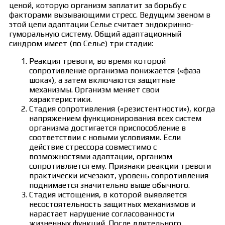
ценой, которую организм заплатит за борьбу с
факторами вызывающими стресс. Ведущим звеном в
этой цепи адаптации Селье считает эндокринно-
гуморальную систему. Общий адаптационный
синдром имеет (по Селье) три стадии:
Реакция тревоги, во время которой
сопротивление организма понижается («фаза
шока»), а затем включаются защитные
механизмы. Организм меняет свои
характеристики.
Стадия сопротивления («резистентности»), когда
напряжением функционирования всех систем
организма достигается приспособление в
соответствии с новыми условиями. Если
действие стрессора совместимо с
возможностями адаптации, организм
сопротивляется ему. Признаки реакции тревоги
практически исчезают, уровень сопротивления
поднимается значительно выше обычного.
Стадия истощения, в которой выявляется
несостоятельность защитных механизмов и
нарастает нарушение согласованности
жизненных функций. После длительного