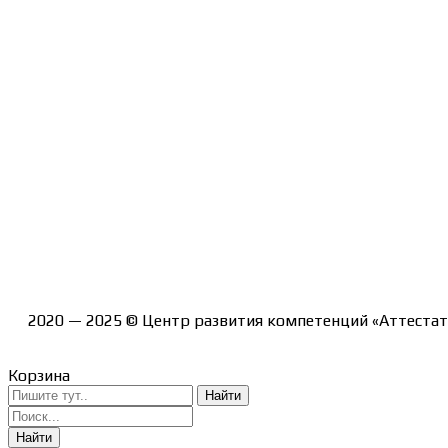
Контакты
Курсы
Блог
Книги
Лицензия на образовательную деятельность Л035-012
2020 — 2025 © Центр развития компетенций «Аттестат
Корзина