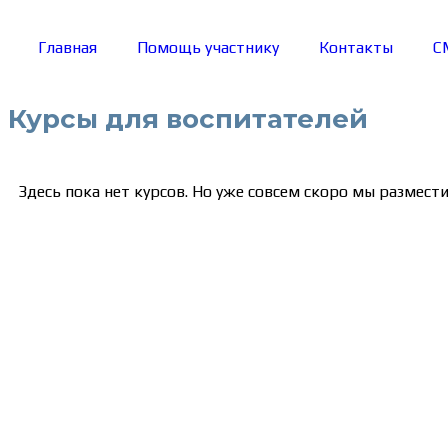
Главная
Помощь участнику
Контакты
С
Курсы для воспитателей
Здесь пока нет курсов. Но уже совсем скоро мы размести
Сведения об образовательной организации
Образцы удостоверений, сертификатов, дипломов
Оплата и доставка
Договор-оферта
Политика конфиденциальности
Помощь участнику