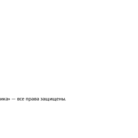
47-71/00190580
ика» — все права защищены.