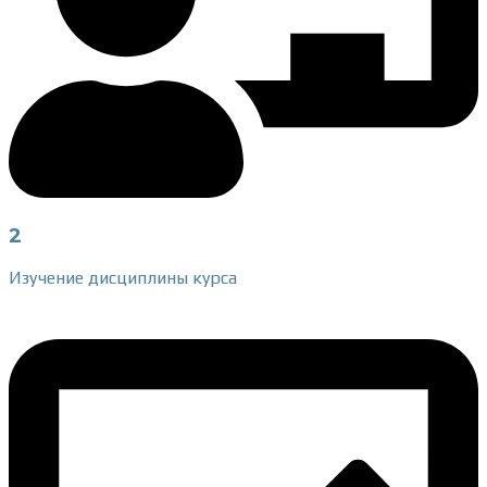
2
Изучение
дисциплины курса