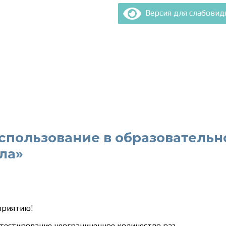
Версия для слабови
спользование в образователь
ла»
приятию!
тестирование неограниченное количество раз.