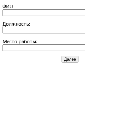
ФИО
Должность:
Место работы:
Далее
Сведения об образовательной организации
Образцы удостоверений, сертификатов, дипломов
Оплата и доставка
Договор-оферта
Политика конфиденциальности
Помощь участнику