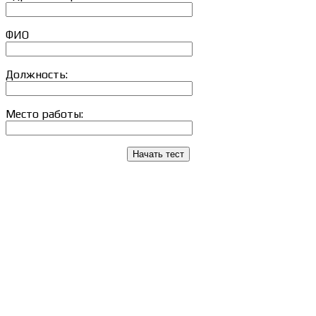
ФИО
Должность:
Место работы:
Начать тест
Сведения об образовательной организации
Образцы удостоверений, сертификатов, дипломов
Оплата и доставка
Договор-оферта
Политика конфиденциальности