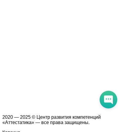
Образцы удостоверений, сертификатов, дипломов
Оплата и доставка
Договор-оферта
Политика конфиденциальности
Помощь участнику
Контакты
Курсы
Блог
Книги
Лицензия на образовательную деятельность Л035-01247-
71/00190580
2020 — 2025 © Центр развития компетенций
«Аттестатика» — все права защищены.