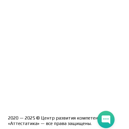
Политика конфиденциальности
Помощь участнику
Контакты
Курсы
Блог
Книги
Лицензия на образовательную деятельность Л035-
01247-71/00190580
2020 — 2025 © Центр развития компетенций
«Аттестатика» — все права защищены.