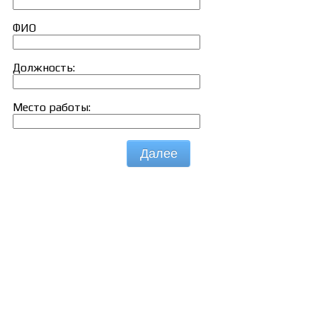
ФИО
Должность:
Место работы:
Далее
Сведения об образовательной организации
Образцы удостоверений, сертификатов, дипломов
Оплата и доставка
Договор-оферта