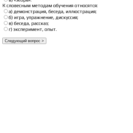
К словесным методам обучения относятся:
а) демонстрация, беседа, иллюстрация;
б) игра, упражнение, дискуссия;
в) беседа, рассказ;
г) эксперимент, опыт.
Сведения об образовательной организации
Образцы удостоверений, сертификатов, дипломов
Оплата и доставка
Договор-оферта
Политика конфиденциальности
Помощь участнику
Контакты