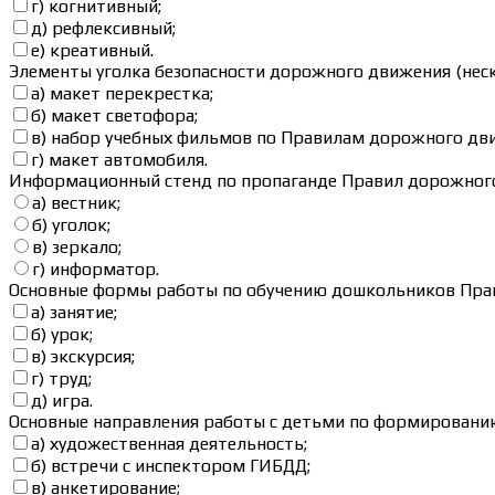
г) когнитивный;
д) рефлексивный;
е) креативный.
Элементы уголка безопасности дорожного движения (неск
а) макет перекрестка;
б) макет светофора;
в) набор учебных фильмов по Правилам дорожного дв
г) макет автомобиля.
Информационный стенд по пропаганде Правил дорожного
а) вестник;
б) уголок;
в) зеркало;
г) информатор.
Основные формы работы по обучению дошкольников Прав
а) занятие;
б) урок;
в) экскурсия;
г) труд;
д) игра.
Основные направления работы с детьми по формированию
а) художественная деятельность;
б) встречи с инспектором ГИБДД;
в) анкетирование;