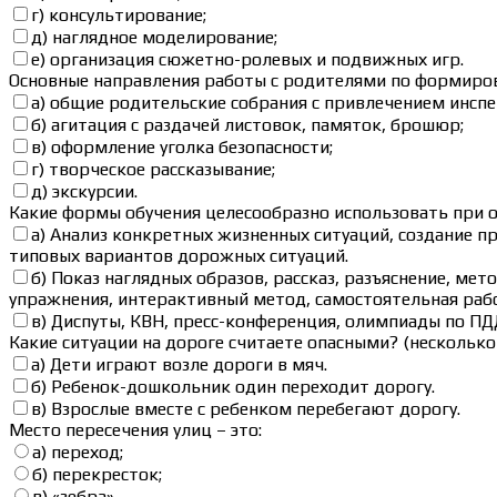
г) консультирование;
д) наглядное моделирование;
е) организация сюжетно-ролевых и подвижных игр.
Основные направления работы с родителями по формиров
а) общие родительские собрания с привлечением инсп
б) агитация с раздачей листовок, памяток, брошюр;
в) оформление уголка безопасности;
г) творческое рассказывание;
д) экскурсии.
Какие формы обучения целесообразно использовать при 
а) Анализ конкретных жизненных ситуаций, создание 
типовых вариантов дорожных ситуаций.
б) Показ наглядных образов, рассказ, разъяснение, м
упражнения, интерактивный метод, самостоятельная рабо
в) Диспуты, КВН, пресс-конференция, олимпиады по ПД
Какие ситуации на дороге считаете опасными? (несколько
а) Дети играют возле дороги в мяч.
б) Ребенок-дошкольник один переходит дорогу.
в) Взрослые вместе с ребенком перебегают дорогу.
Место пересечения улиц – это:
а) переход;
б) перекресток;
в) «зебра».