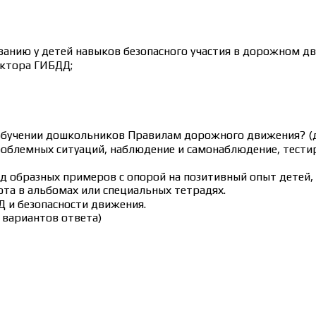
анию у детей навыков безопасного участия в дорожном дв
ектора ГИБДД;
обучении дошкольников Правилам дорожного движения? (д
проблемных ситуаций, наблюдение и самонаблюдение, тести
етод образных примеров с опорой на позитивный опыт дете
та в альбомах или специальных тетрадях.
Д и безопасности движения.
 вариантов ответа)